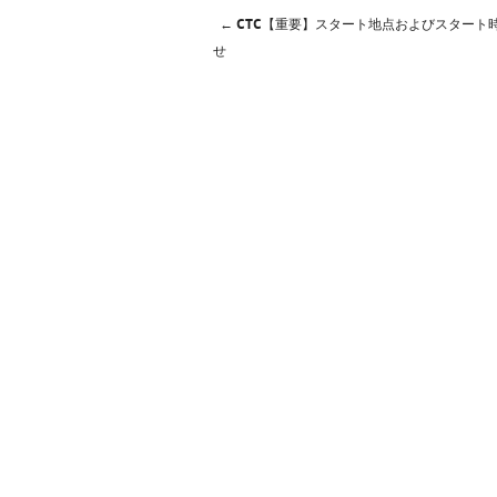
←
CTC【重要】スタート地点およびスタート
投稿ナビゲーショ
せ