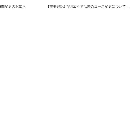
時間変更のお知ら
【重要追記】第4エイド以降のコース変更について
→
ン