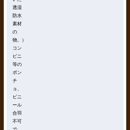
透湿
防水
素材
の
物。）
コン
ビニ
等の
ポン
チ
ョ、
ビニ
ール
合羽
不可
で