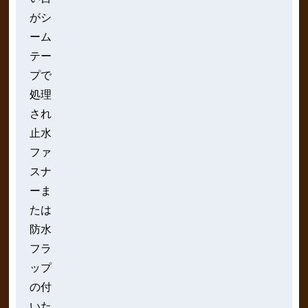
がシ
ーム
テー
プで
処理
され
止水
ファ
スナ
ーま
たは
防水
フラ
ップ
の付
いた