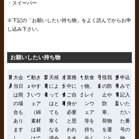
・スイーパー
※下記の「お願いしたい持ち物」をよく読んでからお申
し込み下さい。
お願いしたい持ち物
雨
大会
ウ
動き
防
天候
水
業務
ザ
飲食
手
怪我
携
申込
具
当日
ェ
やす
寒
によ
分、
中に
ッ
物、
袋
の防
帯
みで
は雨
ア
いウ
着
って
食
ご自
ク
レイ
止や
電
記入
の場
ェア
はと
事
身が
ンウ
防
話
いた
合も
（綿
ても
必要
ェア
寒、
だい
あり
素材
寒く
と思
等を
荷物
た番
ます
は避
なる
われ
持ち
を運
号の
し、
けて
場合
る水
歩く
ぶと
物、