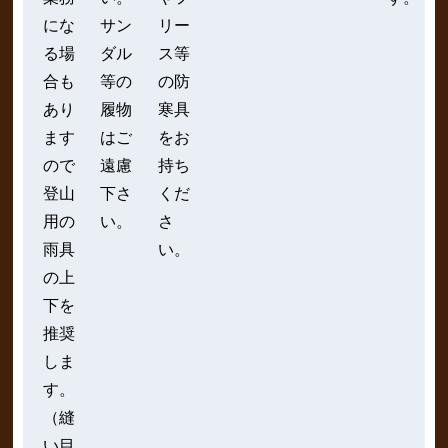
にな
サン
リー
る場
ダル
ス等
合も
等の
の防
あり
履物
寒具
ます
はご
をお
ので
遠慮
持ち
登山
下さ
くだ
用の
い。
さ
雨具
い。
の上
下を
推奨
しま
す。
（縫
い目