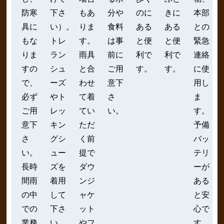
防寒
下さ
もあ
分や
のに
きに
本部
具に
い）。
りま
食料
ある
ある
との
もな
トレ
す。
は事
と便
と便
緊急
りま
ラン
雨具
前に
利で
利で
連絡
すの
シュ
と合
ご用
す。
す。
に使
で、
ーズ
わせ
意下
用し
必ず
やト
て着
さ
ま
ご用
レッ
てい
い。
す。
意下
キン
ただ
予備
さ
グシ
く前
バッ
い。
ュー
提で
テリ
長時
ズを
ダウ
ーが
間雨
着用
ンジ
ある
の中
して
ャケ
と安
での
下さ
ット
心で
業務
い。
やフ
す。