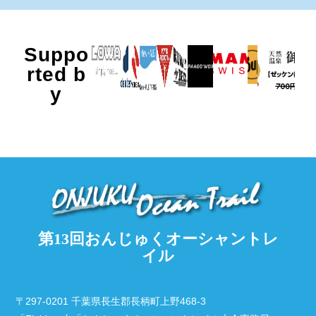
Suppo
rted b
y
第13回おんじゅくオーシャントレ
イル
〒297-0201 千葉県長生郡長柄町上野468-3