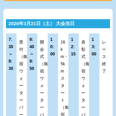
2026年3月21日（土） 大会当日
7:
9:
1
1
1
受
開
16
表
レ
30
40
0:
2:
3:
付
会
k
彰
ー
～
～
00
15
00
（御
式
m・
式
ス
9:
9:
宿
（御
5k
（御
終
30
50
ウ
宿
m
宿
了
ォ
ウ
ス
ウ
ー
ォ
タ
ォ
タ
ー
ー
ー
ー
タ
ト
タ
パ
ー
（御
ー
ー
パ
宿
パ