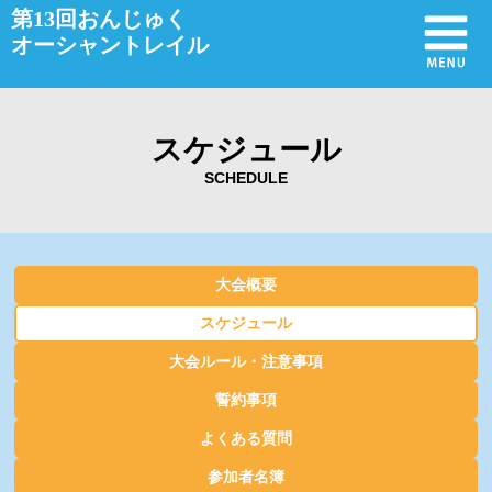
第13回
おんじゅく
オーシャントレイル
スケジュール
SCHEDULE
大会概要
スケジュール
大会ルール・注意事項
誓約事項
よくある質問
参加者名簿