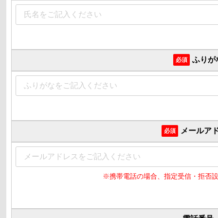
ふりが
必須
メールア
必須
※携帯電話の場合、指定受信・拒否