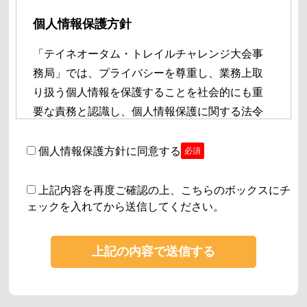
個人情報保護方針
「テイネオータム・トレイルチャレンジ大会事
務局」では、プライバシーを尊重し、業務上取
り扱う個人情報を保護することを社会的にも重
要な責務と認識し、個人情報保護に関する法令
を遵守するとともに、個人情報保護方針を定
め、個人情報保護の徹底に取組んでまいりま
個人情報保護方針に同意する
必須
す。個人情報の主体である本人への利用目的に
ついての告知、又はホームページに必要事項を
上記内容を再度ご確認の上、こちらのボックスにチ
ェックを入れてから送信してください。
公示し、個人情報は、お客様へ住宅に関する情
報を提供する目的以外には利用いたしません。
「テイネオータム・トレイルチャレンジ大会事
務局」（以下「事務局」といいます）は、大会
運営において取り扱う個人情報の重要性をよく