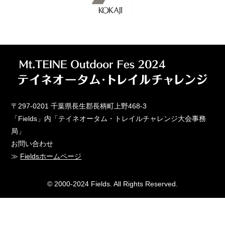
当社は個人情報を適切に管理し、ご利用者の承
諾を得ない限り第三者に提供、開示等一切いた
しません。ただし、以下の場合を除きます。
・ご本人の同意がある場合
・法令に基づき開示・提供を求められた場合
・人の生命、身体又は財産の保護のために必要
な場合であって、お客様の同意を得ることが困
難である場合
〒297-0201 千葉県長生郡長柄町上野468-3
・衆衛生の向上又は児童の健全な育成の推進の
「Fields」内「テイネオータム・トレイルチャレンジ大会事務
ために特に必要がある場合であってお客様の同
局」
意を得ることが困難な場合
お問い合わせ
・国又は地方公共団体等が公的な事務を実施す
≫
Fieldsホームページ
る上で、協力する必要がある場合がありお客様
の同意を得ることにより当該事務の遂行に支障
© 2000-2024 Fields. All Rights Reserved.
を及ぼすおそれがある場合
当社は保有する個人情報を厳重に管理し、不正