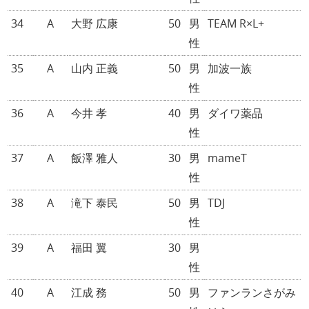
34
A
大野 広康
50
男
TEAM R×L+
性
35
A
山内 正義
50
男
加波一族
性
36
A
今井 孝
40
男
ダイワ薬品
性
37
A
飯澤 雅人
30
男
mameT
性
38
A
滝下 泰民
50
男
TDJ
性
39
A
福田 翼
30
男
性
40
A
江成 務
50
男
ファンランさがみ