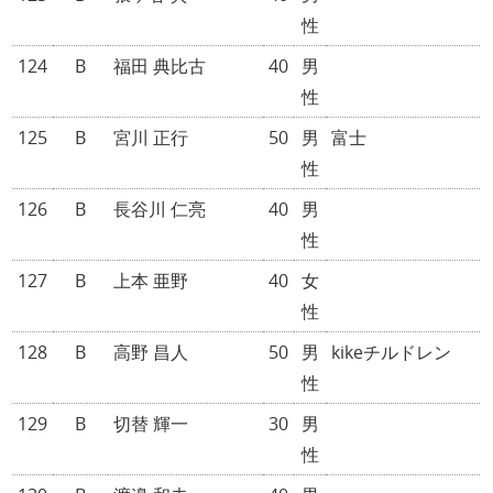
性
124
B
福田 典比古
40
男
性
125
B
宮川 正行
50
男
富士
性
126
B
長谷川 仁亮
40
男
性
127
B
上本 亜野
40
女
性
128
B
高野 昌人
50
男
kikeチルドレン
性
129
B
切替 輝一
30
男
性