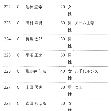
222
C
池神 悠希
20
女
性
223
C
田村 寿男
60
男
チーム山猿
性
224
C
長島 太郎
50
男
性
225
C
平沼 正之
60
男
性
226
C
飛鳥井 佳奈
40
女
八千代ボンズ
性
227
C
山田 照夫
50
男
つ印
性
228
C
森田 ちはる
50
女
性