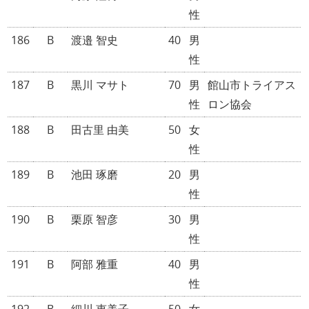
性
186
B
渡邉 智史
40
男
性
187
B
黒川 マサト
70
男
館山市トライアス
性
ロン協会
188
B
田古里 由美
50
女
性
189
B
池田 琢磨
20
男
性
190
B
栗原 智彦
30
男
性
191
B
阿部 雅重
40
男
性