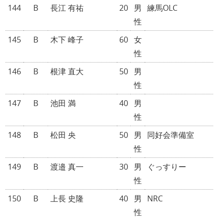
144
B
長江 有祐
20
男
練馬OLC
性
145
B
木下 峰子
60
女
性
146
B
根津 直大
50
男
性
147
B
池田 満
40
男
性
148
B
松田 央
50
男
同好会準備室
性
149
B
渡邉 真一
30
男
ぐっすりー
性
150
B
上長 史隆
40
男
NRC
性