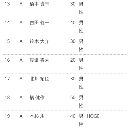
13
A
橋本 貴志
30
男
性
14
A
吉田 義一
40
男
性
15
A
鈴木 大介
30
男
性
16
A
渡邉 将太
20
男
性
17
A
北川 拓也
30
男
性
18
A
橋 健作
50
男
性
19
A
本杉 歩
40
男
HOGE
性