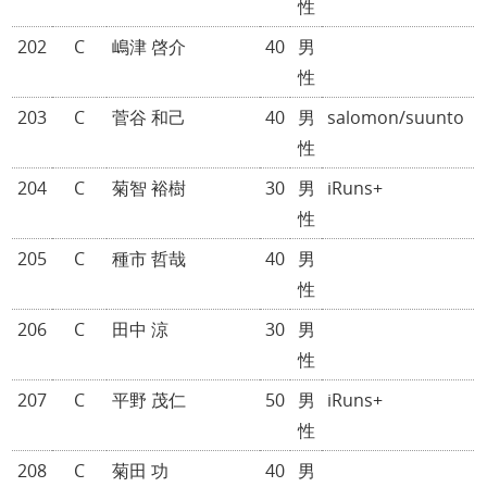
性
202
C
嶋津 啓介
40
男
性
203
C
菅谷 和己
40
男
salomon/suunto
性
204
C
菊智 裕樹
30
男
iRuns+
性
205
C
種市 哲哉
40
男
性
206
C
田中 涼
30
男
性
207
C
平野 茂仁
50
男
iRuns+
性
208
C
菊田 功
40
男