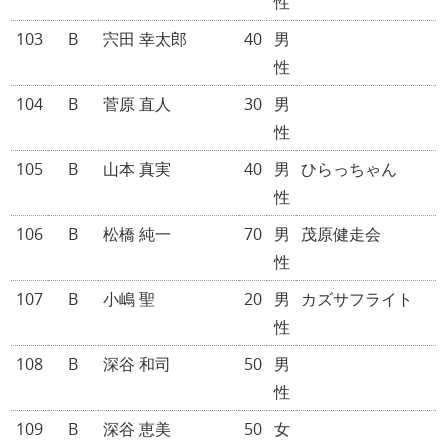
性
103
B
宍田 幸太郎
40
男
性
104
B
菅原 直人
30
男
性
105
B
山本 真実
40
男
ひらっちゃん
性
106
B
松橋 純一
70
男
茂原健走会
性
107
B
小嶋 聖
20
男
カズサフライト
性
108
B
深谷 和司
50
男
性
109
B
深谷 恵美
50
女