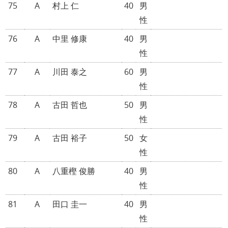
75
A
村上 仁
40
男
性
76
A
中里 修康
40
男
性
77
A
川田 泰之
60
男
性
78
A
古田 哲也
50
男
性
79
A
古田 裕子
50
女
性
80
A
八重樫 俊勝
40
男
性
81
A
田口 圭一
40
男
性