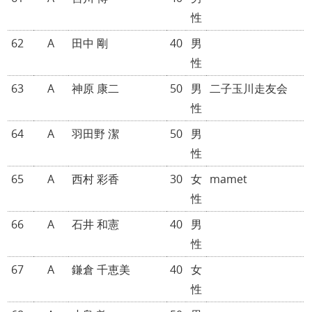
性
62
A
田中 剛
40
男
性
63
A
神原 康二
50
男
二子玉川走友会
性
64
A
羽田野 潔
50
男
性
65
A
西村 彩香
30
女
mamet
性
66
A
石井 和憲
40
男
性
67
A
鎌倉 千恵美
40
女
性