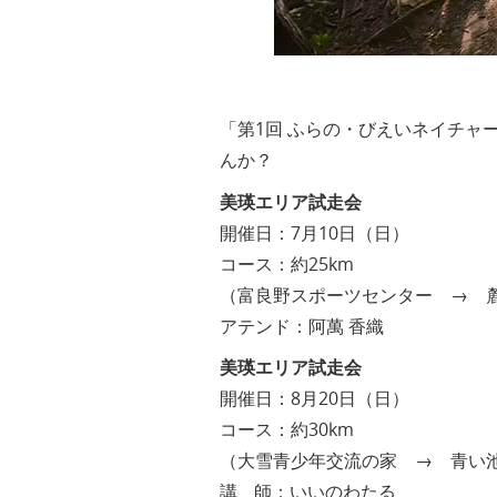
「第1回 ふらの・びえいネイチャ
んか？
美瑛エリア試走会
開催日：7月10日（日）
コース：約25km
（富良野スポーツセンター → 麓
アテンド：阿萬 香織
美瑛エリア試走会
開催日：8月20日（日）
コース：約30km
（大雪青少年交流の家 → 青い
講 師：いいのわたる