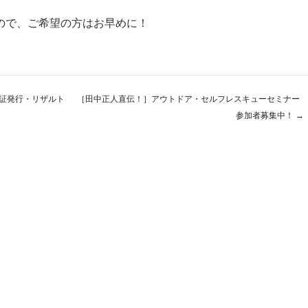
ので、ご希望の方はお早めに！
走証発行・リザルト
［田中正人直伝！］アウトドア・セルフレスキューセミナー
ン
参加者募集中！
→