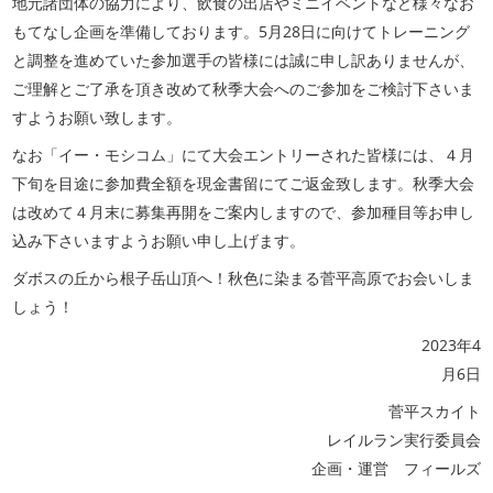
地元諸団体の協力により、飲食の出店やミニイベントなど様々なお
もてなし企画を準備しております。5月28日に向けてトレーニング
と調整を進めていた参加選手の皆様には誠に申し訳ありませんが、
ご理解とご了承を頂き改めて秋季大会へのご参加をご検討下さいま
すようお願い致します。
なお「イー・モシコム」にて大会エントリーされた皆様には、４月
下旬を目途に参加費全額を現金書留にてご返金致します。秋季大会
は改めて４月末に募集再開をご案内しますので、参加種目等お申し
込み下さいますようお願い申し上げます。
ダボスの丘から根子岳山頂へ！秋色に染まる菅平高原でお会いしま
しょう！
2023年4
月6日
菅平スカイト
レイルラン実行委員会
企画・運営 フィールズ