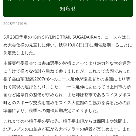
知らせ
2023年4月6日
5月28日予定の16th SKYLINE TRAIL SUGADAIRAは、コースをはじ
め大会仕様の見直しに伴い、秋季10月8日(日)に開催延期することに
決定致しました。
主催実行委員会では参加選手の皆様にとってより魅力的な大会運営
に向けて様々な検討を重ねて参りましたが、これまで念願であった
根子岳山頂(標高2207m)へのコース延伸が環境省との協議により晴
れて実現の運びとなりました。コース延伸にあたっては上田市の参
画など諸条件の整備が求められ、また姉妹都市であるスイスダボス
町とのスポーツ交流を進めるスイス大使館のご協力を得るための諸
準備により、秋季への開催延期決定に至りました。
これまでの小根子岳の更に先、根子岳山頂からは四阿山や浅間山、
北アルプスの山並みが広がる大パノラマの絶景が楽しめます。また