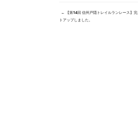
←
【第14回 信州戸隠トレイルランレース】
投稿ナビゲーショ
トアップしました。