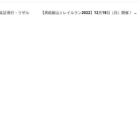
完走証発行・リザル
【房総鋸山トレイルラン2022】12月18日（日）開催！
→
ン