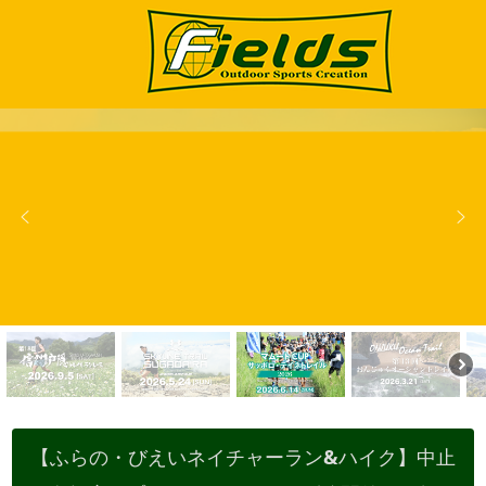
【ふらの・びえいネイチャーラン&ハイク】中止